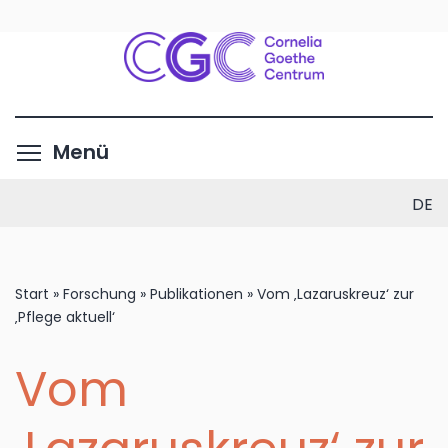
Direkt
zum
Inhalt
Menüsichtbarkeit umschalte
Menü
DE
Start
»
Forschung
»
Publikationen
»
Vom ‚Lazaruskreuz‘ zur
‚Pflege aktuell‘
Vom