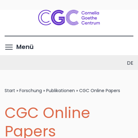
Direkt
zum
Inhalt
Menüsichtbarkeit umschalte
Menü
DE
Start
»
Forschung
»
Publikationen
»
CGC Online Papers
CGC Online
Papers