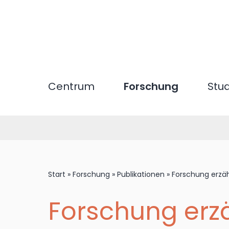
Direkt
zum
Inhalt
Centrum
Forschung
Stu
Start
»
Forschung
»
Publikationen
»
Forschung erzäh
Forschung erz