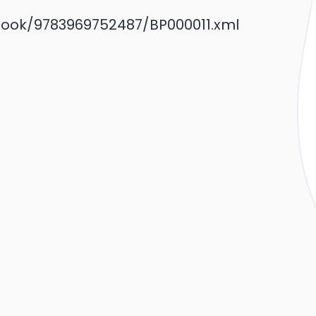
book/9783969752487/BP000011.xml