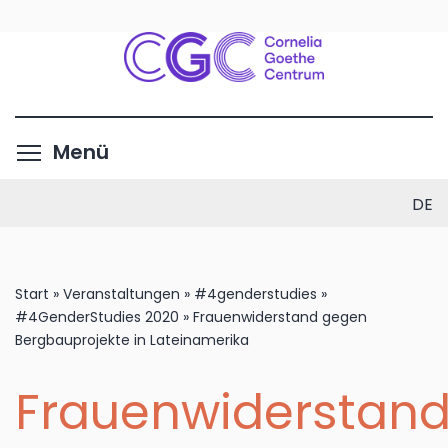
Direkt
zum
Inhalt
Menüsichtbarkeit umschalte
Menü
DE
Start
»
Veranstaltungen
»
#4genderstudies
»
#4GenderStudies 2020
»
Frauenwiderstand gegen
Bergbauprojekte in Lateinamerika
Frauenwiderstan