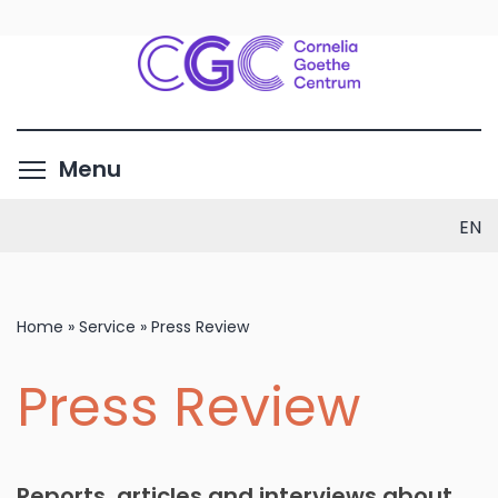
Skip
to
main
content
Toggle menu visibility
Menu
EN
Home
»
Service
»
Press Review
Press Review
Reports, articles and interviews about