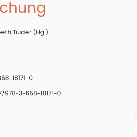
schung
beth
Tuider
(Hg.)
658-18171-0
07/978-3-658-18171-0