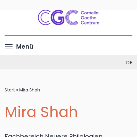
Direkt
zum
Inhalt
Menüsichtbarkeit umschalte
Menü
DE
Start
»
Mira Shah
Mira Shah
Fachbereich Neuere Philologien,